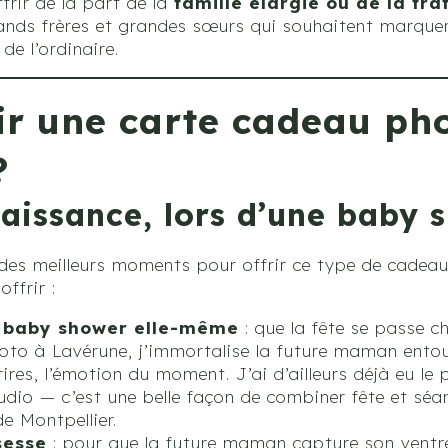
ffrir de la part de la
famille élargie ou de la fra
rands frères et grandes sœurs qui souhaitent marque
de l’ordinaire.
ir une carte cadeau ph
?
aissance, lors d’une baby 
des meilleurs moments pour offrir ce type de cadeau.
ffrir :
a baby shower elle-même
: que la fête se passe 
to à Lavérune, j’immortalise la future maman entour
ires, l’émotion du moment. J’ai d’ailleurs déjà eu le pl
dio — c’est une belle façon de combiner fête et sé
e Montpellier.
sesse
: pour que la future maman capture son ventr