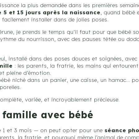
issance la plus demandée dans les premières semaines
e 5 et 15 jours après la naissance
, quand bébé e
 facilement installer dans de jolies poses.
ne, je prends le temps qu’il faut pour que bébé soit
e rythme du nourrisson, avec des pauses tétée ou dodo
ul, installé dans des poses douces et soignées, avec
mille
: les parents, la fratrie, les mains qui entouren
et pleine d’émotion.
bébé niché dans un panier, une caisse, un hamac… p
orelles.
complète, variée, et incroyablement précieuse.
famille avec bébé
e 1 et 3 mois — on peut opter pour une
séance pho
arents, la fratrie, et pourquoi même l’animal de compa