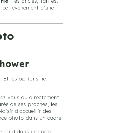
trie
: les oncles, tantes,
r cet événement d’une
oto
shower
 Et les options ne
chez vous ou directement
ée de ses proches, les
aisir d’accueillir des
ance photo dans un cadre
e rond dans un cadre