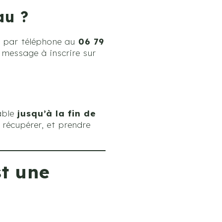
au ?
 par téléphone au
06 79
 message à inscrire sur
lable
jusqu’à la fin de
 récupérer, et prendre
st une