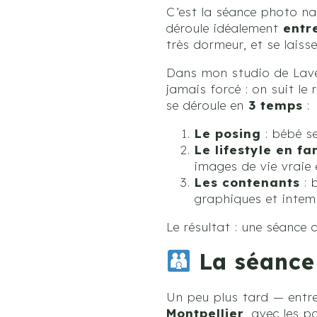
C’est la séance photo na
déroule idéalement
entr
très dormeur, et se laisse
Dans mon studio de Lavéru
jamais forcé : on suit l
se déroule en
3 temps
:
Le posing
: bébé se
Le lifestyle en fa
images de vie vraie 
Les contenants
: 
graphiques et intemp
Le résultat : une séance 
La séance 
Un peu plus tard — entr
Montpellier
, avec les p