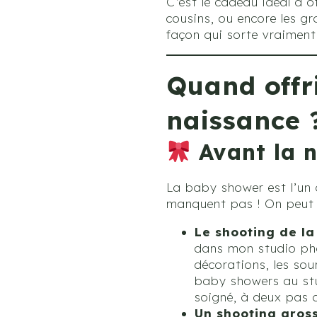
C’est le cadeau idéal à o
cousins, ou encore les g
façon qui sorte vraiment 
Quand offr
naissance 
Avant la n
La baby shower est l’un 
manquent pas ! On peut o
Le shooting de l
dans mon studio pho
décorations, les sour
baby showers au stu
soigné, à deux pas d
Un shooting gros