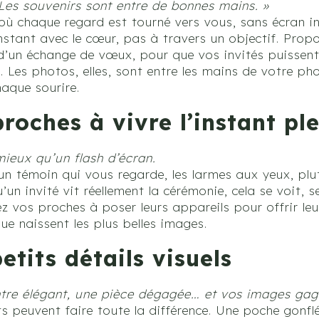
Les souvenirs sont entre de bonnes mains. »
où chaque regard est tourné vers vous, sans écran i
nstant avec le cœur, pas à travers un objectif. Prop
d’un échange de vœux, pour que vos invités puissent
. Les photos, elles, sont entre les mains de votre p
haque sourire.
proches à vivre l’instant p
ieux qu’un flash d’écran.
d’un témoin qui vous regarde, les larmes aux yeux, plu
un invité vit réellement la cérémonie, cela se voit, se
 vos proches à poser leurs appareils pour offrir leur
ue naissent les plus belles images.
tits détails visuels
ntre élégant, une pièce dégagée… et vos images gag
ts peuvent faire toute la différence. Une poche gonf