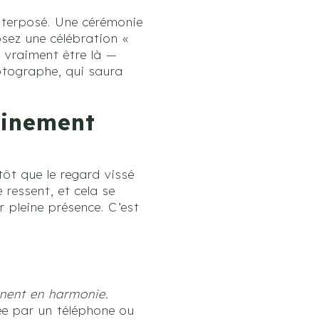
nterposé. Une cérémonie
osez une célébration «
 vraiment être là —
hotographe, qui saura
leinement
tôt que le regard vissé
 ressent, et cela se
 pleine présence. C’est
nent en harmonie.
lée par un téléphone ou